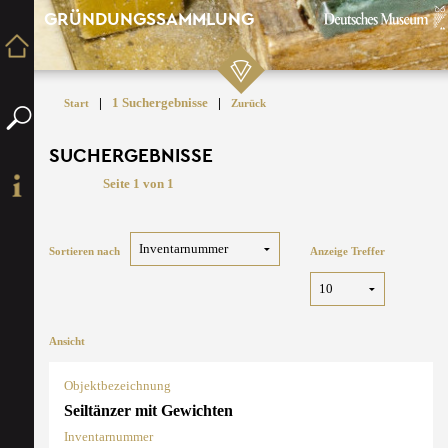
GRÜNDUNGSSAMMLUNG
|
1 Suchergebnisse
|
Start
Zurück
SUCHERGEBNISSE
Seite 1 von 1
Sortieren nach
Anzeige Treffer
Ansicht
Objektbezeichnung
Seiltänzer mit Gewichten
Inventarnummer