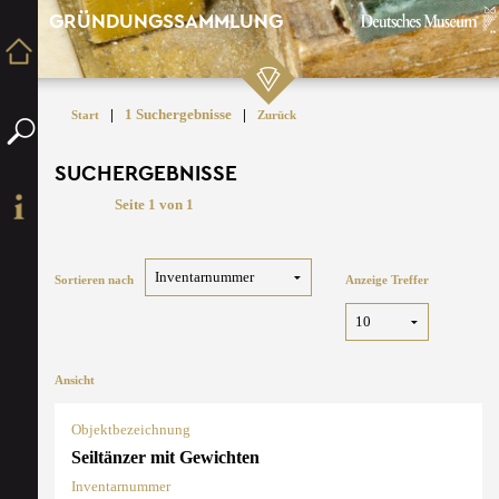
GRÜNDUNGSSAMMLUNG
|
1 Suchergebnisse
|
Start
Zurück
SUCHERGEBNISSE
Seite 1 von 1
Sortieren nach
Anzeige Treffer
Ansicht
Objektbezeichnung
Seiltänzer mit Gewichten
Inventarnummer