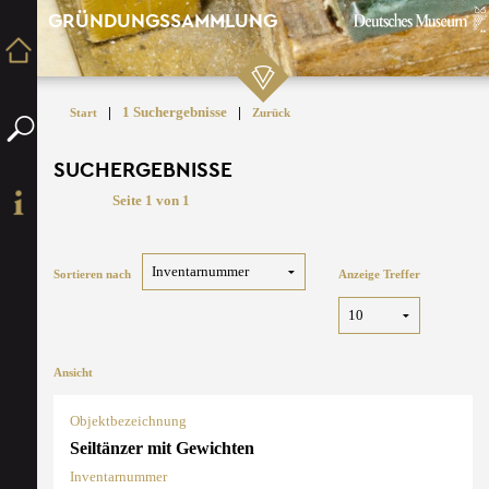
GRÜNDUNGSSAMMLUNG
|
1 Suchergebnisse
|
Start
Zurück
SUCHERGEBNISSE
Seite 1 von 1
Sortieren nach
Anzeige Treffer
Ansicht
Objektbezeichnung
Seiltänzer mit Gewichten
Inventarnummer