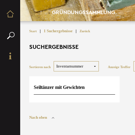
GRÜNDUNGSSAMMLUNG
|
1 Suchergebnisse
|
Start
Zurück
SUCHERGEBNISSE
Sortieren nach
Anzeige Treffer
Seiltänzer mit Gewichten
Nach oben