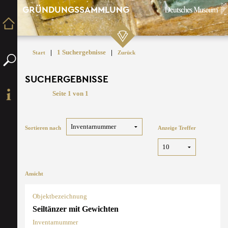
GRÜNDUNGSSAMMLUNG
|
1 Suchergebnisse
|
Start
Zurück
SUCHERGEBNISSE
Seite 1 von 1
Sortieren nach
Anzeige Treffer
Ansicht
Objektbezeichnung
Seiltänzer mit Gewichten
Inventarnummer