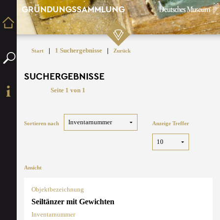
GRÜNDUNGSSAMMLUNG
|
1 Suchergebnisse
|
Start
Zurück
SUCHERGEBNISSE
Seite 1 von 1
Sortieren nach
Anzeige Treffer
Ansicht
Objektbezeichnung
Seiltänzer mit Gewichten
Inventarnummer