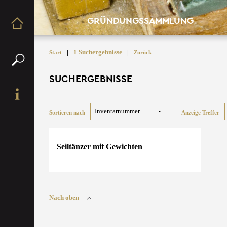
GRÜNDUNGSSAMMLUNG
|
1 Suchergebnisse
|
Start
Zurück
SUCHERGEBNISSE
Sortieren nach
Anzeige Treffer
Seiltänzer mit Gewichten
Nach oben