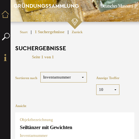
GRÜNDUNGSSAMMLUNG
|
1 Suchergebnisse
|
Start
Zurück
SUCHERGEBNISSE
Seite 1 von 1
Sortieren nach
Anzeige Treffer
Ansicht
Objektbezeichnung
Seiltänzer mit Gewichten
Inventarnummer