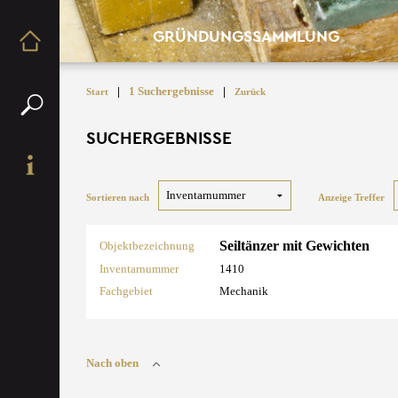
GRÜNDUNGSSAMMLUNG
|
1 Suchergebnisse
|
Start
Zurück
SUCHERGEBNISSE
Sortieren nach
Anzeige Treffer
Seiltänzer mit Gewichten
Objektbezeichnung
Inventarnummer
1410
Fachgebiet
Mechanik
Nach oben