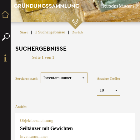
GRÜNDUNGSSAMMLUNG
|
1 Suchergebnisse
|
Start
Zurück
SUCHERGEBNISSE
Seite 1 von 1
Sortieren nach
Anzeige Treffer
Ansicht
Objektbezeichnung
Seiltänzer mit Gewichten
Inventarnummer