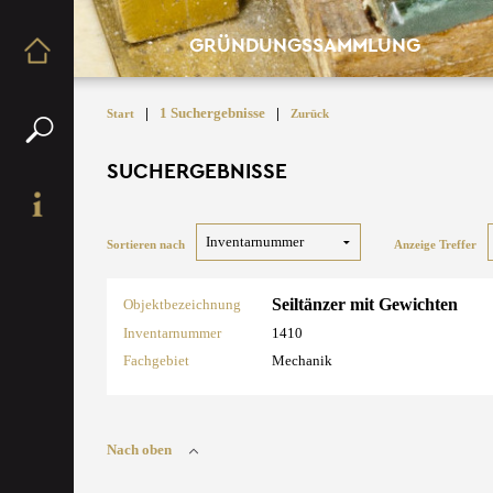
GRÜNDUNGSSAMMLUNG
|
1 Suchergebnisse
|
Start
Zurück
SUCHERGEBNISSE
Sortieren nach
Anzeige Treffer
Seiltänzer mit Gewichten
Objektbezeichnung
Inventarnummer
1410
Fachgebiet
Mechanik
Nach oben