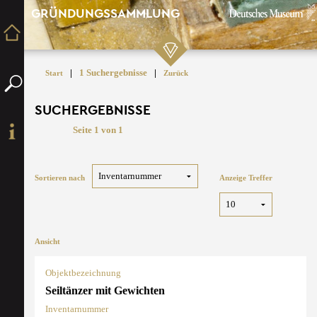
GRÜNDUNGSSAMMLUNG
|
1 Suchergebnisse
|
Start
Zurück
SUCHERGEBNISSE
Seite 1 von 1
Sortieren nach
Anzeige Treffer
Ansicht
Objektbezeichnung
Seiltänzer mit Gewichten
Inventarnummer