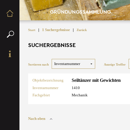
GRÜNDUNGSSAMMLUNG
|
1 Suchergebnisse
|
Start
Zurück
SUCHERGEBNISSE
Sortieren nach
Anzeige Treffer
Seiltänzer mit Gewichten
Objektbezeichnung
Inventarnummer
1410
Fachgebiet
Mechanik
Nach oben