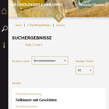
GRÜNDUNGSSAMMLUNG
|
1 Suchergebnisse
|
Start
Zurück
SUCHERGEBNISSE
Seite 1 von 1
Sortieren nach
Anzeige Treffer
Ansicht
Objektbezeichnung
Seiltänzer mit Gewichten
Inventarnummer