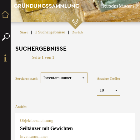
GRÜNDUNGSSAMMLUNG
|
1 Suchergebnisse
|
Start
Zurück
SUCHERGEBNISSE
Seite 1 von 1
Sortieren nach
Anzeige Treffer
Ansicht
Objektbezeichnung
Seiltänzer mit Gewichten
Inventarnummer