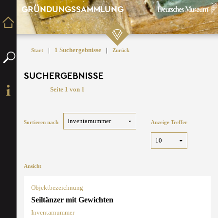
GRÜNDUNGSSAMMLUNG
|
1 Suchergebnisse
|
Start
Zurück
SUCHERGEBNISSE
Seite 1 von 1
Sortieren nach
Anzeige Treffer
Ansicht
Objektbezeichnung
Seiltänzer mit Gewichten
Inventarnummer