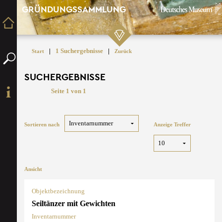
GRÜNDUNGSSAMMLUNG
|
1 Suchergebnisse
|
Start
Zurück
SUCHERGEBNISSE
Seite 1 von 1
Sortieren nach
Anzeige Treffer
Ansicht
Objektbezeichnung
Seiltänzer mit Gewichten
Inventarnummer