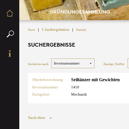
GRÜNDUNGSSAMMLUNG
|
1 Suchergebnisse
|
Start
Zurück
SUCHERGEBNISSE
Sortieren nach
Anzeige Treffer
Seiltänzer mit Gewichten
Objektbezeichnung
Inventarnummer
1410
Fachgebiet
Mechanik
Nach oben