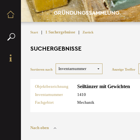
GRÜNDUNGSSAMMLUNG
|
1 Suchergebnisse
|
Start
Zurück
SUCHERGEBNISSE
Sortieren nach
Anzeige Treffer
Seiltänzer mit Gewichten
Objektbezeichnung
Inventarnummer
1410
Fachgebiet
Mechanik
Nach oben