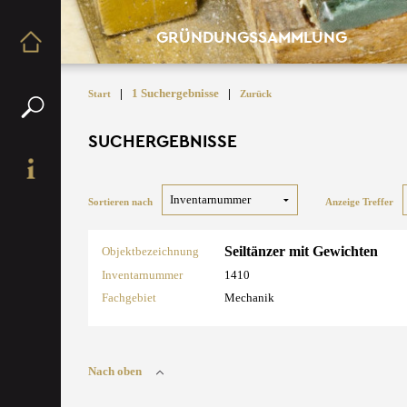
GRÜNDUNGSSAMMLUNG
|
1 Suchergebnisse
|
Start
Zurück
SUCHERGEBNISSE
Sortieren nach
Anzeige Treffer
Seiltänzer mit Gewichten
Objektbezeichnung
Inventarnummer
1410
Fachgebiet
Mechanik
Nach oben