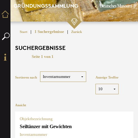
GRÜNDUNGSSAMMLUNG
|
1 Suchergebnisse
|
Start
Zurück
SUCHERGEBNISSE
Seite 1 von 1
Sortieren nach
Anzeige Treffer
Ansicht
Objektbezeichnung
Seiltänzer mit Gewichten
Inventarnummer