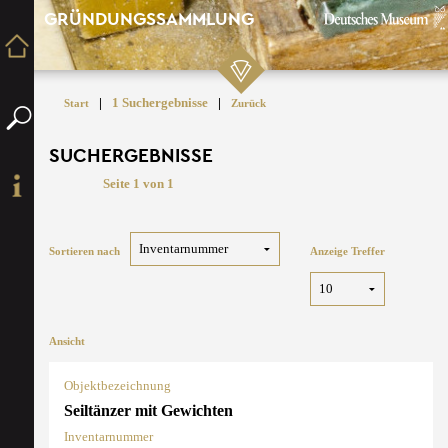
GRÜNDUNGSSAMMLUNG
|
1 Suchergebnisse
|
Start
Zurück
SUCHERGEBNISSE
Seite 1 von 1
Sortieren nach
Anzeige Treffer
Ansicht
Objektbezeichnung
Seiltänzer mit Gewichten
Inventarnummer