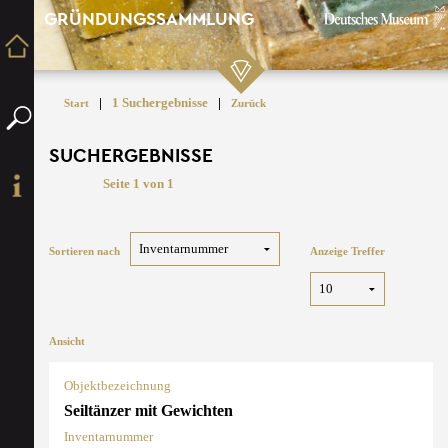
GRÜNDUNGSSAMMLUNG
|
1 Suchergebnisse
|
Start
Zurück
SUCHERGEBNISSE
Seite 1 von 1
Sortieren nach
Anzeige Treffer
Ansicht
Objektbezeichnung
Seiltänzer mit Gewichten
Inventarnummer