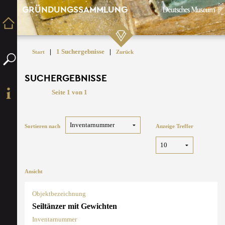
GRÜNDUNGSSAMMLUNG
|
1 Suchergebnisse
|
Start
Zurück
SUCHERGEBNISSE
Seite 1 von 1
Sortieren nach
Anzeige Treffer
Ansicht
Objektbezeichnung
Seiltänzer mit Gewichten
Inventarnummer