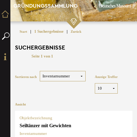
GRÜNDUNGSSAMMLUNG
|
1 Suchergebnisse
|
Start
Zurück
SUCHERGEBNISSE
Seite 1 von 1
Sortieren nach
Anzeige Treffer
Ansicht
Objektbezeichnung
Seiltänzer mit Gewichten
Inventarnummer