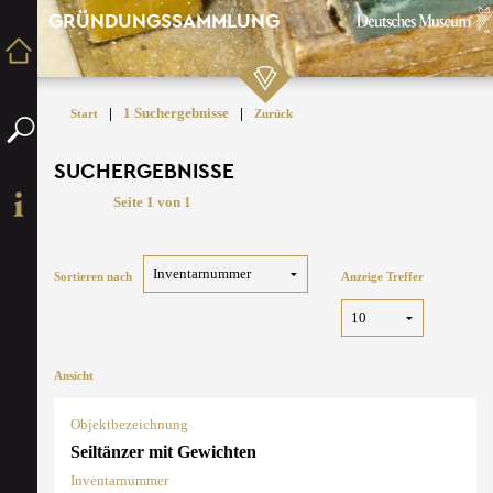
GRÜNDUNGSSAMMLUNG
|
1 Suchergebnisse
|
Start
Zurück
SUCHERGEBNISSE
Seite 1 von 1
Sortieren nach
Anzeige Treffer
Ansicht
Objektbezeichnung
Seiltänzer mit Gewichten
Inventarnummer