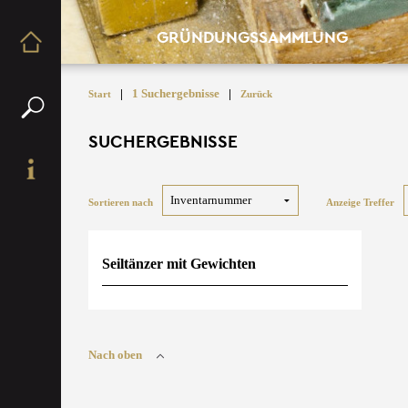
GRÜNDUNGSSAMMLUNG
|
1 Suchergebnisse
|
Start
Zurück
SUCHERGEBNISSE
Sortieren nach
Anzeige Treffer
Seiltänzer mit Gewichten
Nach oben