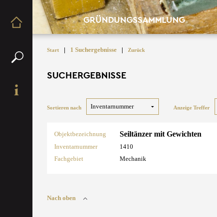
GRÜNDUNGSSAMMLUNG
|
1 Suchergebnisse
|
Start
Zurück
SUCHERGEBNISSE
Sortieren nach
Anzeige Treffer
Seiltänzer mit Gewichten
Objektbezeichnung
Inventarnummer
1410
Fachgebiet
Mechanik
Nach oben