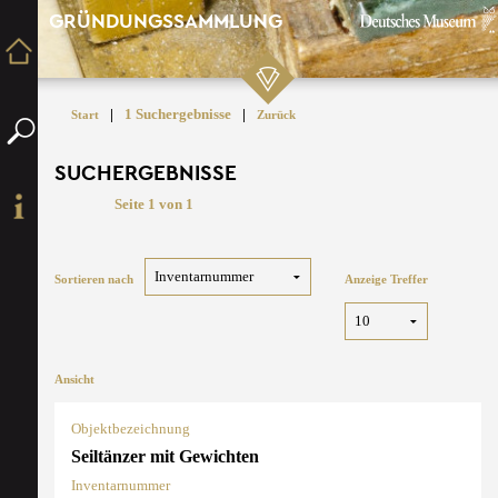
GRÜNDUNGSSAMMLUNG
|
1 Suchergebnisse
|
Start
Zurück
SUCHERGEBNISSE
Seite 1 von 1
Sortieren nach
Anzeige Treffer
Ansicht
Objektbezeichnung
Seiltänzer mit Gewichten
Inventarnummer