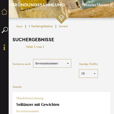
GRÜNDUNGSSAMMLUNG
|
1 Suchergebnisse
|
Start
Zurück
SUCHERGEBNISSE
Seite 1 von 1
Sortieren nach
Anzeige Treffer
Ansicht
Objektbezeichnung
Seiltänzer mit Gewichten
Inventarnummer