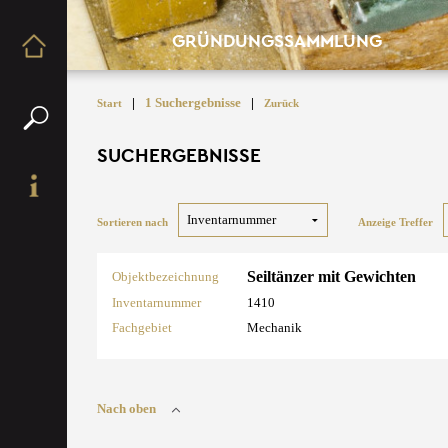
GRÜNDUNGSSAMMLUNG
|
1 Suchergebnisse
|
Start
Zurück
SUCHERGEBNISSE
Sortieren nach
Anzeige Treffer
Seiltänzer mit Gewichten
Objektbezeichnung
Inventarnummer
1410
Fachgebiet
Mechanik
Nach oben