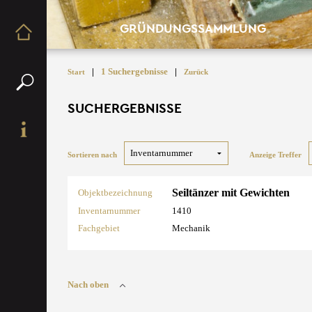
GRÜNDUNGSSAMMLUNG
|
1 Suchergebnisse
|
Start
Zurück
SUCHERGEBNISSE
Sortieren nach
Anzeige Treffer
Seiltänzer mit Gewichten
Objektbezeichnung
Inventarnummer
1410
Fachgebiet
Mechanik
Nach oben