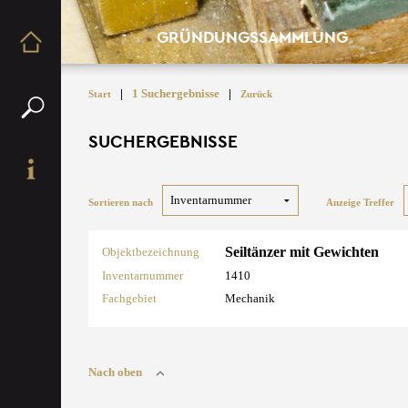
GRÜNDUNGSSAMMLUNG
|
1 Suchergebnisse
|
Start
Zurück
SUCHERGEBNISSE
Sortieren nach
Anzeige Treffer
Seiltänzer mit Gewichten
Objektbezeichnung
Inventarnummer
1410
Fachgebiet
Mechanik
Nach oben