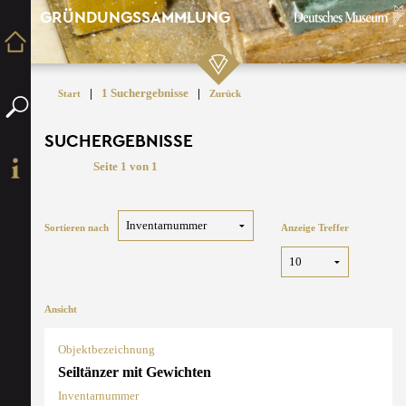
GRÜNDUNGSSAMMLUNG
|
1 Suchergebnisse
|
Start
Zurück
SUCHERGEBNISSE
Seite 1 von 1
Sortieren nach
Anzeige Treffer
Ansicht
Objektbezeichnung
Seiltänzer mit Gewichten
Inventarnummer