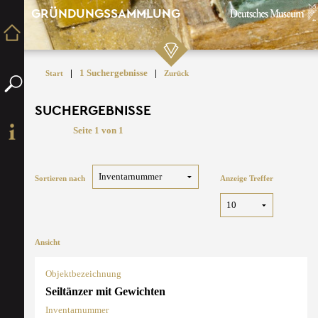
GRÜNDUNGSSAMMLUNG
|
1 Suchergebnisse
|
Start
Zurück
SUCHERGEBNISSE
Seite 1 von 1
Sortieren nach
Anzeige Treffer
Ansicht
Objektbezeichnung
Seiltänzer mit Gewichten
Inventarnummer