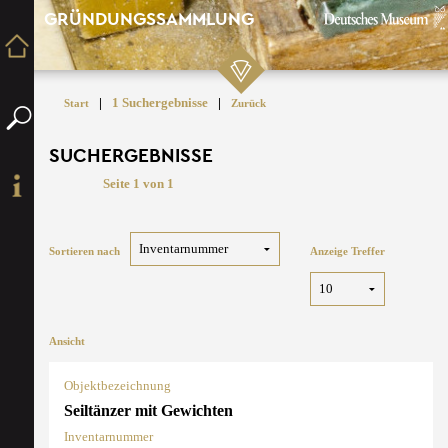
GRÜNDUNGSSAMMLUNG
|
1 Suchergebnisse
|
Start
Zurück
SUCHERGEBNISSE
Seite 1 von 1
Sortieren nach
Anzeige Treffer
Ansicht
Objektbezeichnung
Seiltänzer mit Gewichten
Inventarnummer