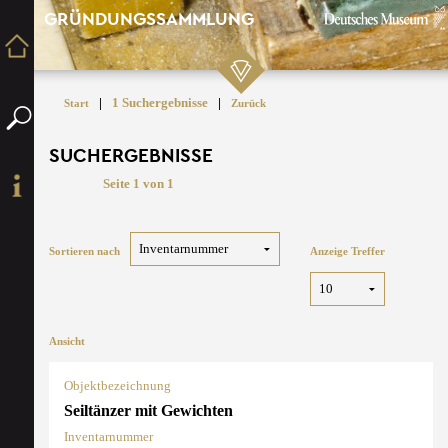
GRÜNDUNGSSAMMLUNG
|
1 Suchergebnisse
|
Start
Zurück
SUCHERGEBNISSE
Seite 1 von 1
Sortieren nach
Anzeige Treffer
Ansicht
Objektbezeichnung
Seiltänzer mit Gewichten
Inventarnummer