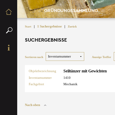
GRÜNDUNGSSAMMLUNG
|
1 Suchergebnisse
|
Start
Zurück
SUCHERGEBNISSE
Sortieren nach
Anzeige Treffer
Seiltänzer mit Gewichten
Objektbezeichnung
Inventarnummer
1410
Fachgebiet
Mechanik
Nach oben