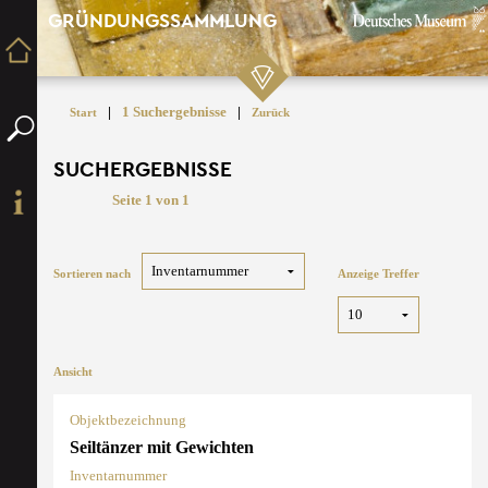
GRÜNDUNGSSAMMLUNG
|
1 Suchergebnisse
|
Start
Zurück
SUCHERGEBNISSE
Seite 1 von 1
Sortieren nach
Anzeige Treffer
Ansicht
Objektbezeichnung
Seiltänzer mit Gewichten
Inventarnummer