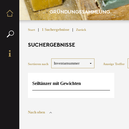
GRÜNDUNGSSAMMLUNG
|
1 Suchergebnisse
|
Start
Zurück
SUCHERGEBNISSE
Sortieren nach
Anzeige Treffer
Seiltänzer mit Gewichten
Nach oben