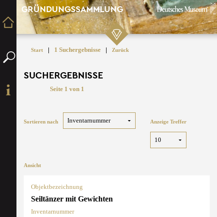
GRÜNDUNGSSAMMLUNG
|
1 Suchergebnisse
|
Start
Zurück
SUCHERGEBNISSE
Seite 1 von 1
Sortieren nach
Anzeige Treffer
Ansicht
Objektbezeichnung
Seiltänzer mit Gewichten
Inventarnummer