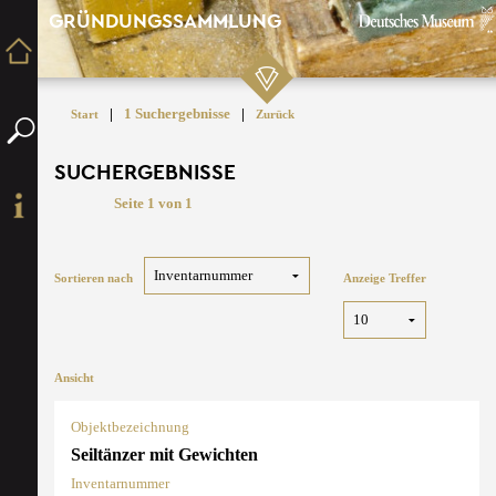
GRÜNDUNGSSAMMLUNG
|
1 Suchergebnisse
|
Start
Zurück
SUCHERGEBNISSE
Seite 1 von 1
Sortieren nach
Anzeige Treffer
Ansicht
Objektbezeichnung
Seiltänzer mit Gewichten
Inventarnummer