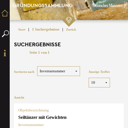
GRÜNDUNGSSAMMLUNG
|
1 Suchergebnisse
|
Start
Zurück
SUCHERGEBNISSE
Seite 1 von 1
Sortieren nach
Anzeige Treffer
Ansicht
Objektbezeichnung
Seiltänzer mit Gewichten
Inventarnummer