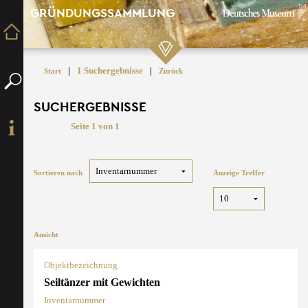
GRÜNDUNGSSAMMLUNG
|
1 Suchergebnisse
|
Start
Zurück
SUCHERGEBNISSE
Seite 1 von 1
Sortieren nach
Anzeige Treffer
Ansicht
Objektbezeichnung
Seiltänzer mit Gewichten
Inventarnummer