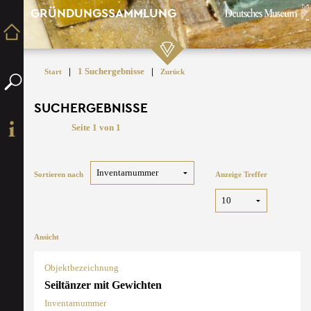
GRÜNDUNGSSAMMLUNG
|
1 Suchergebnisse
|
Start
Zurück
SUCHERGEBNISSE
Seite 1 von 1
Sortieren nach
Anzeige Treffer
Ansicht
Objektbezeichnung
Seiltänzer mit Gewichten
Inventarnummer