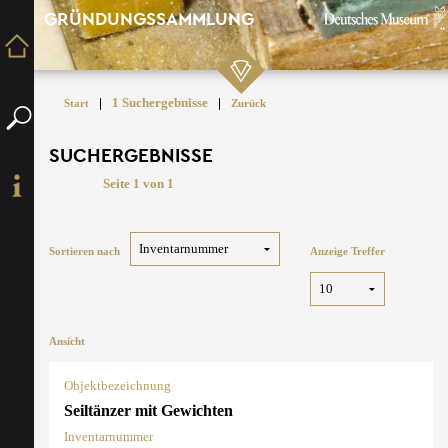
GRÜNDUNGSSAMMLUNG
|
1 Suchergebnisse
|
Start
Zurück
SUCHERGEBNISSE
Seite 1 von 1
Sortieren nach
Anzeige Treffer
Ansicht
Objektbezeichnung
Seiltänzer mit Gewichten
Inventarnummer