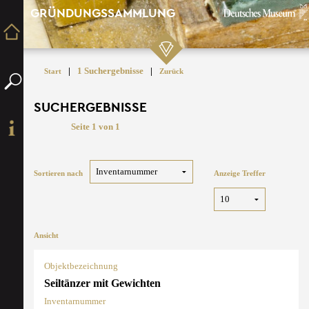
GRÜNDUNGSSAMMLUNG
|
1 Suchergebnisse
|
Start
Zurück
SUCHERGEBNISSE
Seite 1 von 1
Sortieren nach
Anzeige Treffer
Ansicht
Objektbezeichnung
Seiltänzer mit Gewichten
Inventarnummer