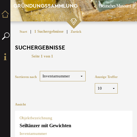
GRÜNDUNGSSAMMLUNG
|
1 Suchergebnisse
|
Start
Zurück
SUCHERGEBNISSE
Seite 1 von 1
Sortieren nach
Anzeige Treffer
Ansicht
Objektbezeichnung
Seiltänzer mit Gewichten
Inventarnummer