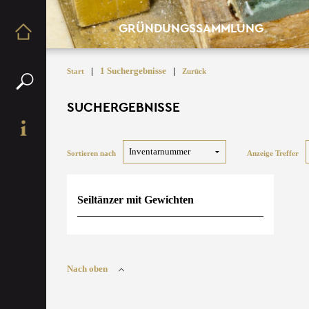
GRÜNDUNGSSAMMLUNG
|
1 Suchergebnisse
|
Start
Zurück
SUCHERGEBNISSE
Sortieren nach
Anzeige Treffer
Seiltänzer mit Gewichten
Nach oben