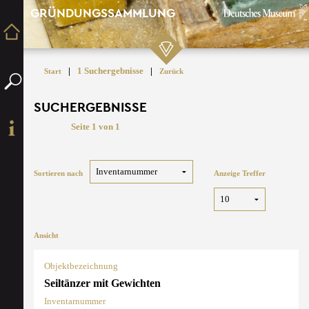
GRÜNDUNGSSAMMLUNG
|
1 Suchergebnisse
|
Start
Zurück
SUCHERGEBNISSE
Seite 1 von 1
Sortieren nach
Anzeige Treffer
Ansicht
Objektbezeichnung
Seiltänzer mit Gewichten
Inventarnummer